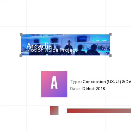
Arcadia
Motion / Side Project
A
Type :
Conception (UX, UI) & 
Date :
Début 2018