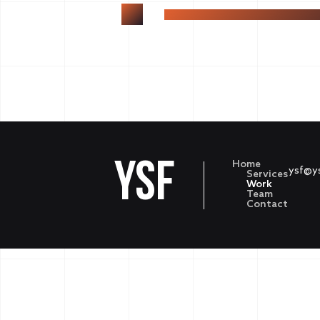
YSF
Home
ysf@y
Services
Work
Team
Contact