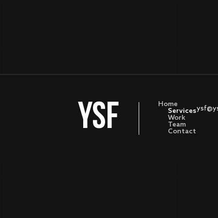
YSF
Home
ysf@y
Services
Work
Team
Contact