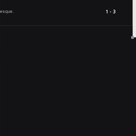
tesque.
1
-
3